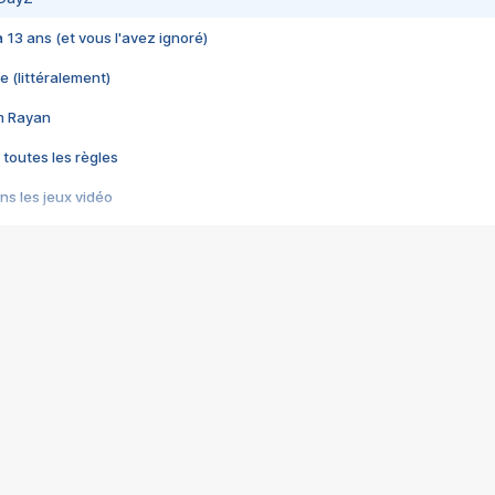
 a 13 ans (et vous l'avez ignoré)
e (littéralement)
im Rayan
 toutes les règles
s les jeux vidéo
us choquant de Rockstar ? - Le scandale BULLY
e plus moche de Steam
du RÊVE tourne au CAUCHEMAR
pendant 8 heures
it… à tort
umiliés par un jeu vidéo
ire - Final Fantasy 8