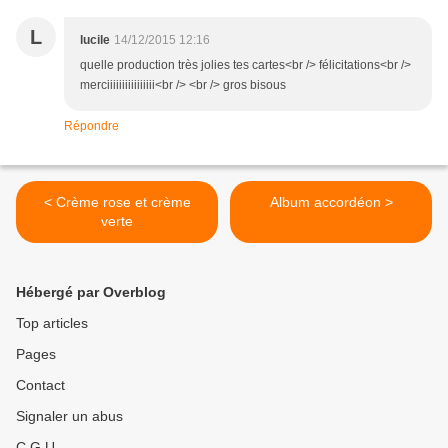
L
lucile
14/12/2015 12:16
quelle production très jolies tes cartes<br /> félicitations<br />
merciiiiiiiiiiiiiiii<br /> <br /> gros bisous
Répondre
< Crème rose et crème
Album accordéon >
verte
Hébergé par Overblog
Top articles
Pages
Contact
Signaler un abus
C.G.U.