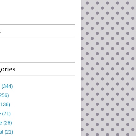
s
ories
e
(344)
256)
(136)
e
(71)
e
(26)
al
(21)