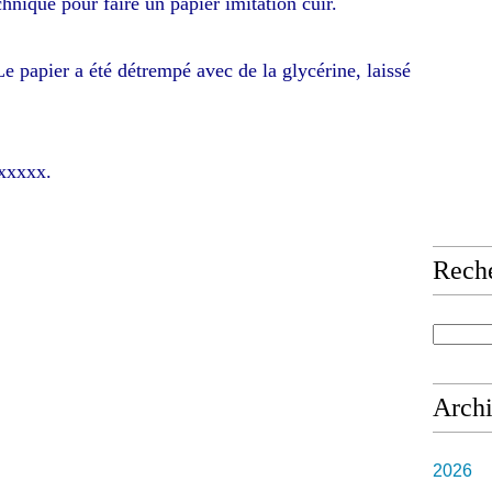
hnique pour faire un papier imitation cuir.
e papier a été détrempé avec de la glycérine, laissé
uxxxxx.
Rech
Arch
2026