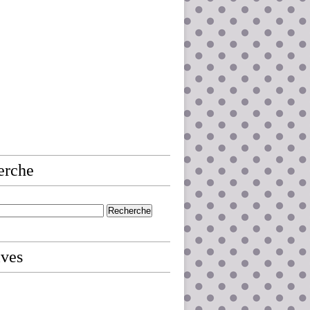
erche
ives