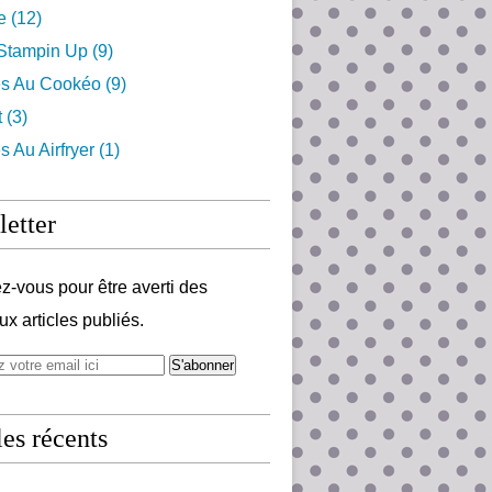
e
(12)
 Stampin Up
(9)
es Au Cookéo
(9)
t
(3)
s Au Airfryer
(1)
etter
-vous pour être averti des
x articles publiés.
les récents