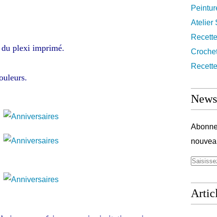
Peintur
Atelier
Recett
sé du plexi imprimé.
Croche
Recette
ouleurs.
Newsl
Abonnez
nouveau
Artic