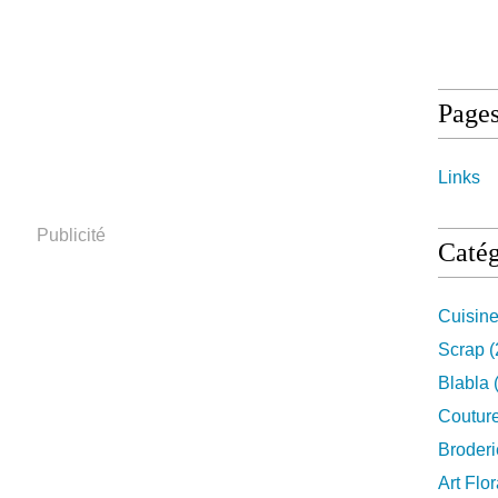
Page
Links
Publicité
Catég
Cuisin
Scrap
(
Blabla
Coutur
Broderi
Art Flor