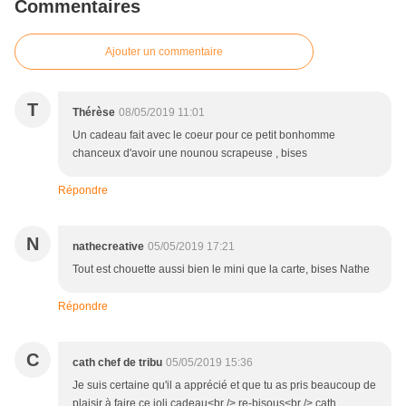
Commentaires
Ajouter un commentaire
T
Thérèse
08/05/2019 11:01
Un cadeau fait avec le coeur pour ce petit bonhomme
chanceux d'avoir une nounou scrapeuse , bises
Répondre
N
nathecreative
05/05/2019 17:21
Tout est chouette aussi bien le mini que la carte, bises Nathe
Répondre
C
cath chef de tribu
05/05/2019 15:36
Je suis certaine qu'il a apprécié et que tu as pris beaucoup de
plaisir à faire ce joli cadeau<br /> re-bisous<br /> cath