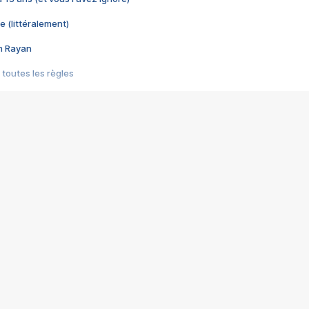
e (littéralement)
im Rayan
 toutes les règles
s les jeux vidéo
us choquant de Rockstar ? - Le scandale BULLY
e plus moche de Steam
du RÊVE tourne au CAUCHEMAR
pendant 8 heures
it… à tort
umiliés par un jeu vidéo
ire - Final Fantasy 8
ti un empire - Age of Empires