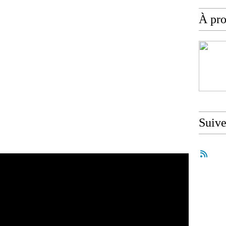
À pr
Suiv