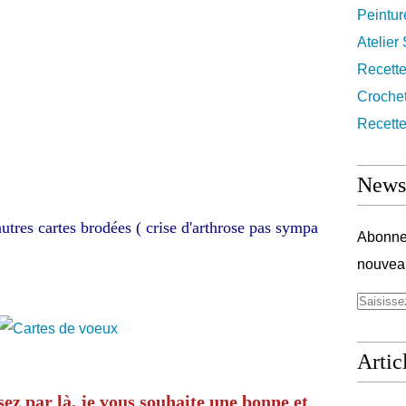
Peintur
Atelier
Recett
Croche
Recette
Newsl
autres cartes brodées ( crise d'arthrose pas sympa
Abonnez
nouveau
Artic
sez par là, je vous souhaite une bonne et