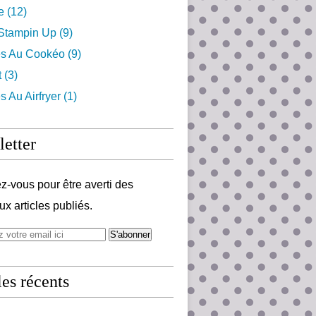
e
(12)
 Stampin Up
(9)
es Au Cookéo
(9)
t
(3)
s Au Airfryer
(1)
etter
-vous pour être averti des
x articles publiés.
les récents