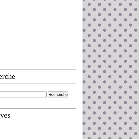
erche
ives