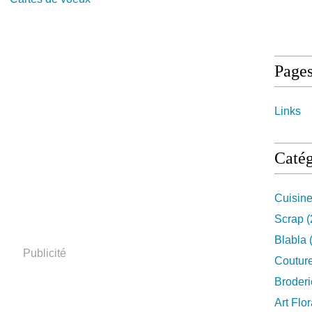
Page
Links
Catég
Cuisin
Scrap
(
Blabla
Publicité
Coutur
Broderi
Art Flor