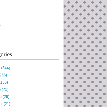
s
ories
e
(344)
256)
(136)
e
(71)
e
(26)
al
(21)