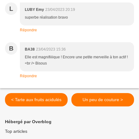
L
LUBY Emy
23/04/2023 20:19
superbe réalisation bravo
Répondre
B
BA38
23/04/2023 15:36
Elle est magnifiiiique ! Encore une petite merveille à ton actif !
<br /> Bisous
Répondre
< Tarte aux fruits acidulés
Un peu de couture >
Hébergé par Overblog
Top articles