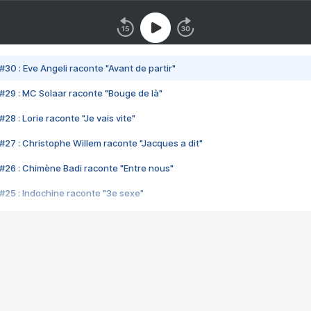
#30 : Eve Angeli raconte "Avant de partir"
#29 : MC Solaar raconte "Bouge de là"
28 : Lorie raconte "Je vais vite"
#27 : Christophe Willem raconte "Jacques a dit"
#26 : Chimène Badi raconte "Entre nous"
#25 : Indochine raconte "3e sexe"
#24 : Zaho raconte "C'est chelou"
#23 : Patrick Bruel raconte "Au café des délices"
#22 : Kyo raconte "Le chemin"
#21 : Nolwenn Leroy raconte "Cassé"