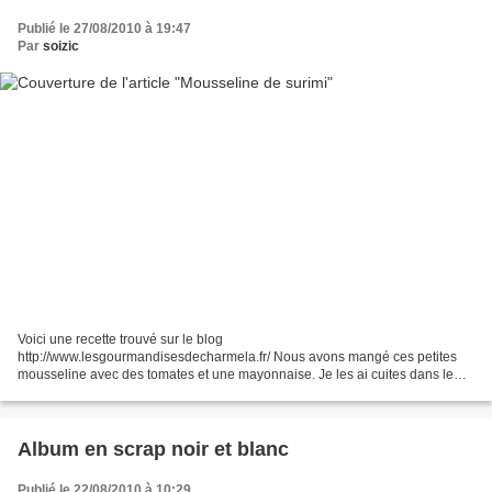
Publié le 27/08/2010 à 19:47
Par
soizic
Voici une recette trouvé sur le blog
http://www.lesgourmandisesdecharmela.fr/ Nous avons mangé ces petites
mousseline avec des tomates et une mayonnaise. Je les ai cuites dans le
micro vap de tupperware mais vous pouvez les cuire dans des moule à
muffins....
Album en scrap noir et blanc
Publié le 22/08/2010 à 10:29