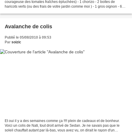
courageuse des tomates fraîches épluchées) - 1 chorizo - 2 boites de
haricots verts (ou des frais de votre jardin comme moi ) - 1 gros oignon - 6
gros oeufs - sel et poivre...
Avalanche de colis
Publié le 05/08/2010 à 09:53
Par
soizic
Et oui il y a des semaines comme ça !!!! plein de cadeaux et de bonheur.
Voici un colis de Nati, tout droit arrivé de Sedan. Je ne savais pas que le
soleil chauffait autant par là-bas, vous avez vu, on dirait le rayon d'un