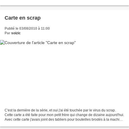
magasin de loisirs créatifs...
Carte en scrap
Publié le 03/08/2010 à 11:00
Par
soizic
C'est la dernière de la série, et oui j'ai été touchée par le virus du scrap.
Cette carte a été faite pour mon petit frère qui change de dizaine aujourd'hui.
Avec cette carte j'avais joint des tabliers pour bouteilles brodés à la machine
par une amie...