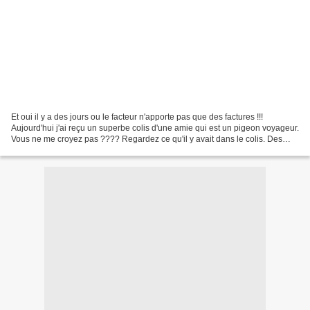
Et oui il y a des jours ou le facteur n'apporte pas que des factures !!!
Aujourd'hui j'ai reçu un superbe colis d'une amie qui est un pigeon voyageur.
Vous ne me croyez pas ???? Regardez ce qu'il y avait dans le colis. Des
épices de Tunisie, du Thé de...