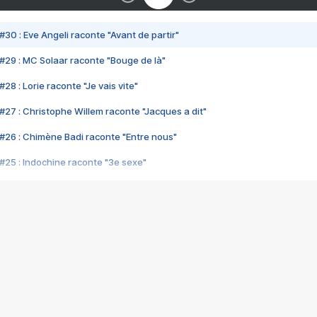
#30 : Eve Angeli raconte "Avant de partir"
#29 : MC Solaar raconte "Bouge de là"
28 : Lorie raconte "Je vais vite"
#27 : Christophe Willem raconte "Jacques a dit"
#26 : Chimène Badi raconte "Entre nous"
#25 : Indochine raconte "3e sexe"
#24 : Zaho raconte "C'est chelou"
#23 : Patrick Bruel raconte "Au café des délices"
#22 : Kyo raconte "Le chemin"
#21 : Nolwenn Leroy raconte "Cassé"
#20 : Patrick Hernandez raconte "Born to be alive"
#19 : Lorie raconte "Près de moi"