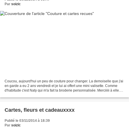
Par
soizic
Coucou, aujourd'hui un peu de couture pour changer. La demoiselle que j'ai
en garde a eu 2 ans vendredi et je lui ai offert une mini valisette. Comme
d'habitude c'est Naty qui m'a fait la broderie personnalisée. Merciiiii à elle.
J'ai également reçu de...
Cartes, fleurs et cadeauxxxx
Publié le 03/11/2014 à 18:39
Par
soizic