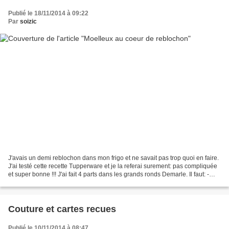
Publié le 18/11/2014 à 09:22
Par
soizic
J'avais un demi reblochon dans mon frigo et ne savait pas trop quoi en faire.
J'ai testé cette recette Tupperware et je la referai surement: pas compliquée
et super bonne !!! J'ai fait 4 parts dans les grands ronds Demarle. Il faut: -
500 gr de pommes...
Couture et cartes recues
Publié le 10/11/2014 à 08:47