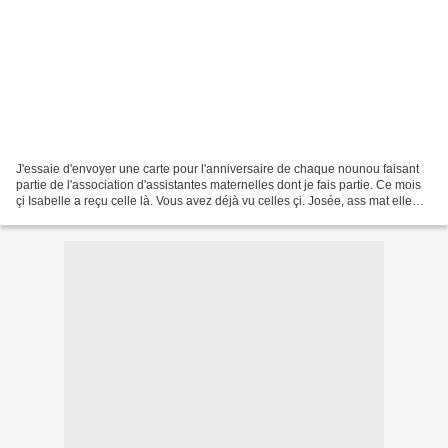
J'essaie d'envoyer une carte pour l'anniversaire de chaque nounou faisant
partie de l'association d'assistantes maternelles dont je fais partie. Ce mois
çi Isabelle a reçu celle là. Vous avez déjà vu celles çi. Josée, ass mat elle
aussi, en a reçu une...