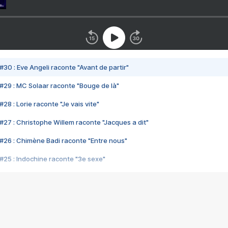
#30 : Eve Angeli raconte "Avant de partir"
#29 : MC Solaar raconte "Bouge de là"
28 : Lorie raconte "Je vais vite"
#27 : Christophe Willem raconte "Jacques a dit"
#26 : Chimène Badi raconte "Entre nous"
#25 : Indochine raconte "3e sexe"
#24 : Zaho raconte "C'est chelou"
#23 : Patrick Bruel raconte "Au café des délices"
#22 : Kyo raconte "Le chemin"