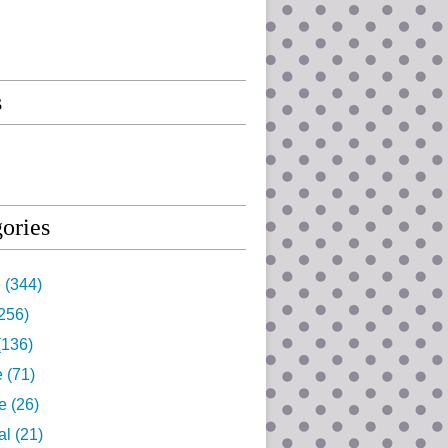
s
ories
e
(344)
256)
(136)
e
(71)
e
(26)
al
(21)