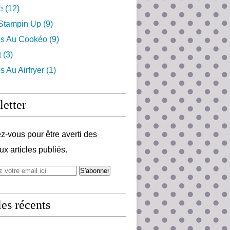
e
(12)
 Stampin Up
(9)
es Au Cookéo
(9)
t
(3)
s Au Airfryer
(1)
etter
-vous pour être averti des
x articles publiés.
les récents