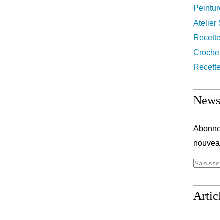
Peintur
Atelier
Recett
Croche
Recette
Newsl
Abonnez
nouveau
Artic