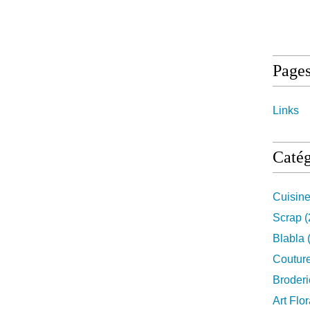
Page
Links
Catég
Cuisin
Scrap
(
Blabla
Coutur
Broderi
Art Flor