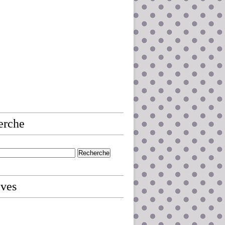
erche
ives