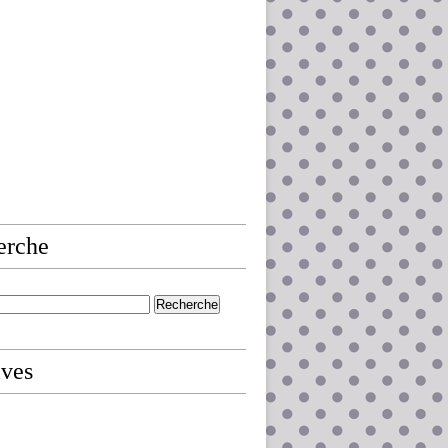
erche
ives