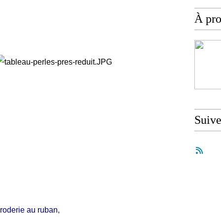
À pr
Suiv
roderie au ruban,