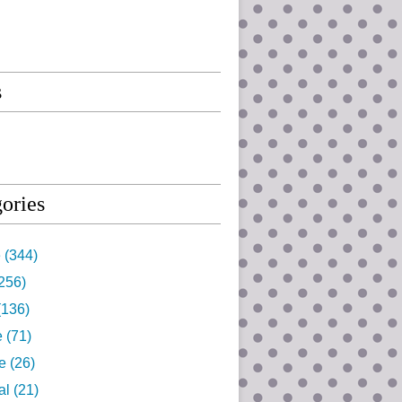
s
ories
e
(344)
256)
(136)
e
(71)
e
(26)
al
(21)