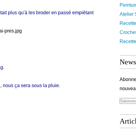
Peintur
 restait plus qu'à les broder en passé empiètant
Atelier
Recett
Croche
Recette
Newsl
g.
Abonnez
 nous ça sera sous la pluie.
nouveau
Artic