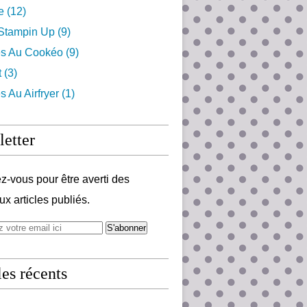
e
(12)
 Stampin Up
(9)
es Au Cookéo
(9)
t
(3)
s Au Airfryer
(1)
etter
-vous pour être averti des
x articles publiés.
les récents