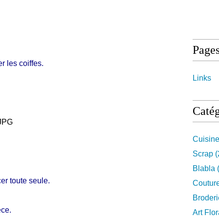
Page
r les coiffes.
Links
Catég
Cuisin
Scrap
(
Blabla
er toute seule.
Coutur
Broderi
èce.
Art Flor