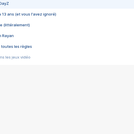
 DayZ
 a 13 ans (et vous l'avez ignoré)
e (littéralement)
im Rayan
 toutes les règles
s les jeux vidéo
us choquant de Rockstar ? - Le scandale BULLY
e plus moche de Steam
du RÊVE tourne au CAUCHEMAR
pendant 8 heures
it… à tort
umiliés par un jeu vidéo
ire - Final Fantasy 8