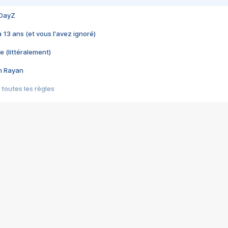
 DayZ
 a 13 ans (et vous l'avez ignoré)
e (littéralement)
im Rayan
 toutes les règles
s les jeux vidéo
us choquant de Rockstar ? - Le scandale BULLY
e plus moche de Steam
du RÊVE tourne au CAUCHEMAR
pendant 8 heures
it… à tort
umiliés par un jeu vidéo