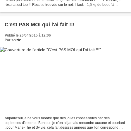
résultat est top !!! Recette trouvée sur le net. Il faut: - 1,5 kg de boeuf à
bourguignon - 4 oignons...
C'est PAS MOI qui l'ai fait !!!
Publié le 26/04/2015 à 12:06
Par
soizic
Aujourd'hui je ne vous montre que des jolies choses faites par des
copinettes d'internet. Ben oui, je n'en ai jamais rencontré aucune et pourtant
, pour Marie-Thé et Sylvie, cela fait desssss années que l'on correspond.