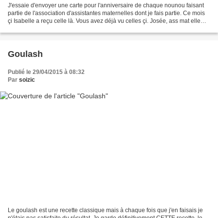
J'essaie d'envoyer une carte pour l'anniversaire de chaque nounou faisant
partie de l'association d'assistantes maternelles dont je fais partie. Ce mois
çi Isabelle a reçu celle là. Vous avez déjà vu celles çi. Josée, ass mat elle
aussi, en a reçu une...
Goulash
Publié le 29/04/2015 à 08:32
Par
soizic
Le goulash est une recette classique mais à chaque fois que j'en faisais je
n'étais pas satisfaite du résultat. Je garde définitivement CETTE recette, le