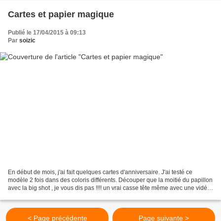
Cartes et papier magique
Publié le 17/04/2015 à 09:13
Par
soizic
En début de mois, j'ai fait quelques cartes d'anniversaire. J'ai testé ce
modèle 2 fois dans des coloris différents. Découper que la moitié du papillon
avec la big shot , je vous dis pas !!!! un vrai casse tête même avec une vidéo.
Le dessus de la carte...
< Page précédente
Page suivante >