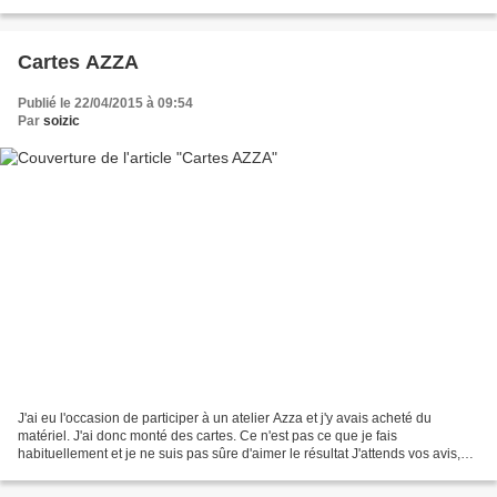
Voici un superbe pendentif fait...
Cartes AZZA
Publié le 22/04/2015 à 09:54
Par
soizic
J'ai eu l'occasion de participer à un atelier Azza et j'y avais acheté du
matériel. J'ai donc monté des cartes. Ce n'est pas ce que je fais
habituellement et je ne suis pas sûre d'aimer le résultat J'attends vos avis,
bon ou mauvais.