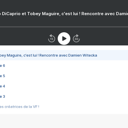
 DiCaprio et Tobey Maguire, c'est lui ! Rencontre avec Dam
bey Maguire, c'est lui ! Rencontre avec Damien Witecka
e 6
e 5
e 4
e 3
s créatrices de la VF !
e 2
e 1