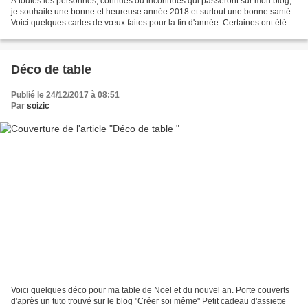
A toutes les personnes, connues ou inconnues qui passeront sur mon blog,
je souhaite une bonne et heureuse année 2018 et surtout une bonne santé.
Voici quelques cartes de vœux faites pour la fin d'année. Certaines ont été
expédiées, d'autres vendues....
Déco de table
Publié le 24/12/2017 à 08:51
Par
soizic
Voici quelques déco pour ma table de Noël et du nouvel an. Porte couverts
d'après un tuto trouvé sur le blog "Créer soi même" Petit cadeau d'assiette