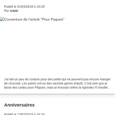
Publié le 01/04/2018 à 10:29
Par
soizic
J'ai fait un peu de couture pour des petits qui ne peuvent pas encore manger
de chocolat. Les autres ont eu des sachets garnis d'œufs. C'est rare que je
fasse des cartes pour Pâques, mais je trouvais celles là rigolotes !!! (modèles
Pinterest) J'ai beaucoup...
Anniversaires
Publié le 13/02/2018 à 10:24