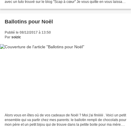
avec un tuto trouvé sur le blog "Scap à cœur" Je vous quitte en vous laissant
admirer la superbe composition...
Ballotins pour Noël
Publié le 08/12/2017 à 13:50
Par
soizic
Alors vous en êtes où de vos cadeaux de Noël ? Moi j'ai finiiiiii . Voici un petit
ensemble qui va partir chez mes parents: le ballotin rempli de chocolats pour
mon père et un petit bijou qui de trouve dans la petite boite pour ma mère.
J'en ai fait quelques...