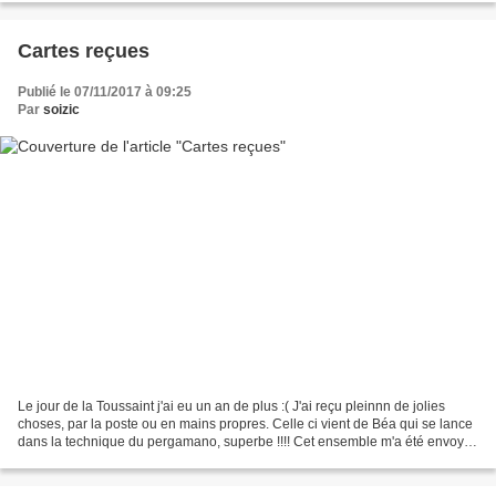
Cartes reçues
Publié le 07/11/2017 à 09:25
Par
soizic
Le jour de la Toussaint j'ai eu un an de plus :( J'ai reçu pleinnn de jolies
choses, par la poste ou en mains propres. Celle ci vient de Béa qui se lance
dans la technique du pergamano, superbe !!!! Cet ensemble m'a été envoyé
par Nathe, très girly, j'adore,...